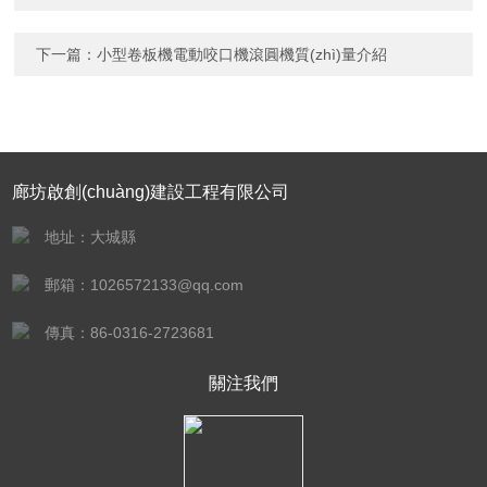
下一篇：
小型卷板機電動咬口機滾圓機質(zhì)量介紹
廊坊啟創(chuàng)建設工程有限公司
地址：大城縣
郵箱：1026572133@qq.com
傳真：86-0316-2723681
關注我們